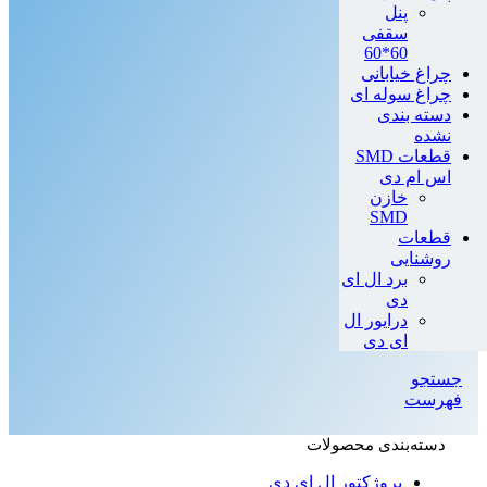
پنل
سقفی
60*60
چراغ خیابانی
چراغ سوله ای
دسته بندی
نشده
قطعات SMD
اس ام دی
خازن
SMD
قطعات
روشنایی
برد ال ای
دی
درایور ال
ای دی
جستجو
فهرست
دسته‌بندی محصولات
پروژکتور ال ای دی