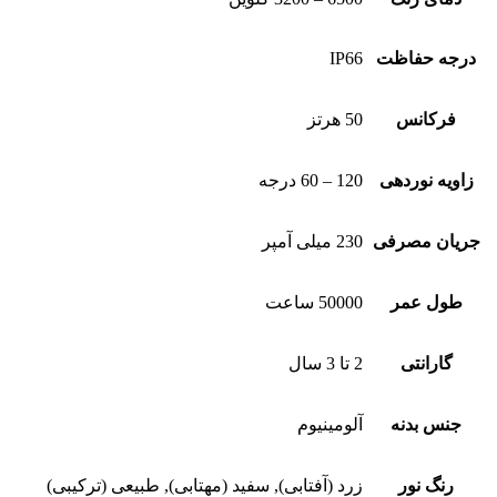
درجه حفاظت
IP66
فرکانس
50 هرتز
زاویه نوردهی
120 – 60 درجه
جریان مصرفی
230 میلی آمپر
طول عمر
50000 ساعت
گارانتی
2 تا 3 سال
جنس بدنه
آلومینیوم
رنگ نور
زرد (آفتابی), سفید (مهتابی), طبیعی (ترکیبی)