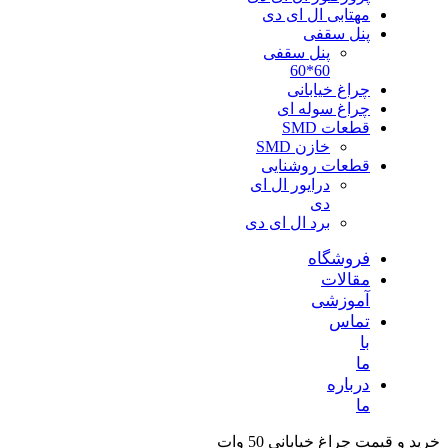
مهتابی ال ای دی
پنل سقفی
پنل سقفی
60*60
چراغ خیابانی
چراغ سوله ای
قطعات SMD
خازن SMD
قطعات روشنایی
درایور ال ای
دی
برد ال ای دی
فروشگاه
مقالات
آموزشی
تماس
با
ما
درباره
ما
خرید و قیمت چراغ خیابانی 50 وات