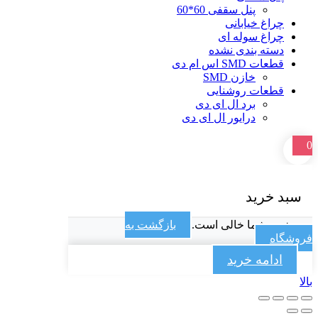
پنل سقفی 60*60
چراغ خیابانی
چراغ سوله ای
دسته بندی نشده
قطعات SMD اس ام دی
خازن SMD
قطعات روشنایی
برد ال ای دی
درایور ال ای دی
0
سبد خرید
سبد خرید شما خالی است.
بازگشت به
فروشگاه
ادامه خرید
بالا