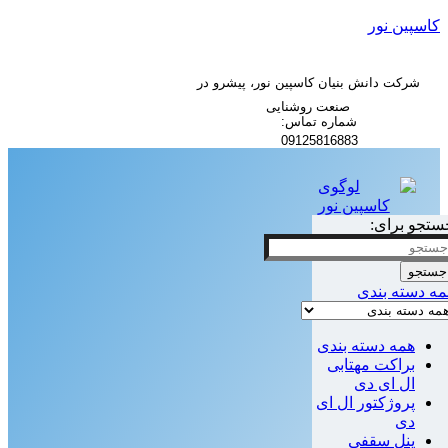
کاسپین نور
شرکت دانش بنیان کاسپین نور، پیشرو در
صنعت روشنایی
شماره تماس:
09125816883
ستجو برای:
جستجو
مه دسته بندی
همه دسته بندی
براکت مهتابی
ال ای دی
پروژکتور ال ای
دی
پنل سقفی