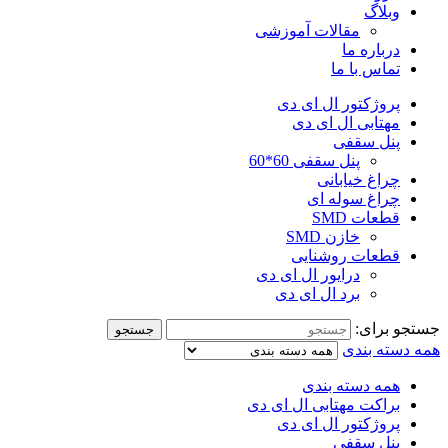
وبلاگ
مقالات آموزشی
درباره ما
تماس با ما
پروژکتور ال ای دی
مهتابی ال ای دی
پنل سقفی
پنل سقفی 60*60
چراغ خیابانی
چراغ سوله ای
قطعات SMD
خازن SMD
قطعات روشنایی
درایور ال ای دی
برد ال ای دی
جستجو برای:
جستجو
همه دسته بندی
همه دسته بندی
براکت مهتابی ال ای دی
پروژکتور ال ای دی
پنل سقفی