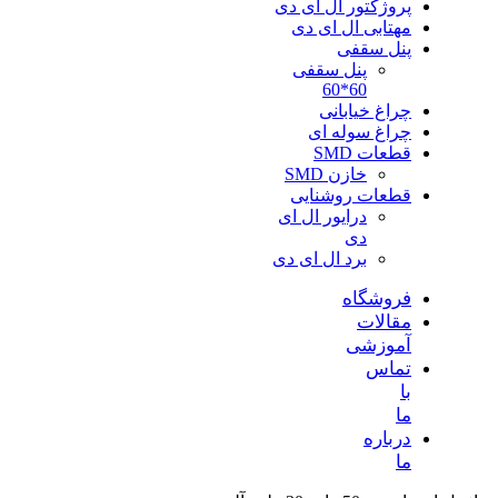
پروژکتور ال ای دی
مهتابی ال ای دی
پنل سقفی
پنل سقفی
60*60
چراغ خیابانی
چراغ سوله ای
قطعات SMD
خازن SMD
قطعات روشنایی
درایور ال ای
دی
برد ال ای دی
فروشگاه
مقالات
آموزشی
تماس
با
ما
درباره
ما