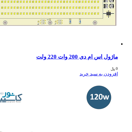
ژول اس ام دی 200 وات 220 ولت
﷼
فزودن به سبد خرید