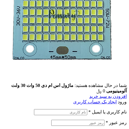
حال مشاهده هستید:
ماژول اس ام دی 50 وات 30 ولت
ومی
0
﷼
به سبد خرید
جاد یک حساب کاربری
ری یا ایمیل
*
ور
*