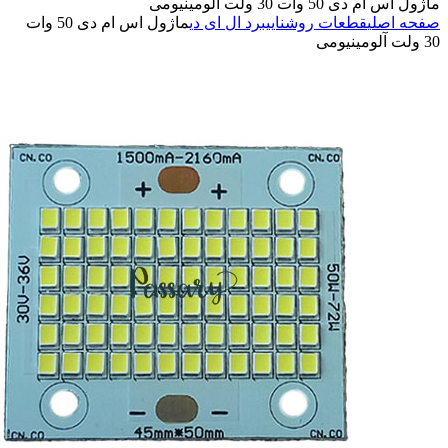
5 وات 30 ولت آلومینیومی
صلی
قطعات روشنایی
برد ال ای دی
ماژول اس ام دی 50 وات