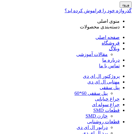
 خود را فراموش کرده اید؟
نوی اصلی
سته‌بندی محصولات
فحه اصلی
روشگاه
بلاگ
مقالات آموزشی
باره ما
اس با ما
روژکتور ال ای دی
هتابی ال ای دی
نل سقفی
پنل سقفی 60*60
اغ خیابانی
راغ سوله ای
عات SMD
خازن SMD
طعات روشنایی
درایور ال ای دی
برد ال ای دی