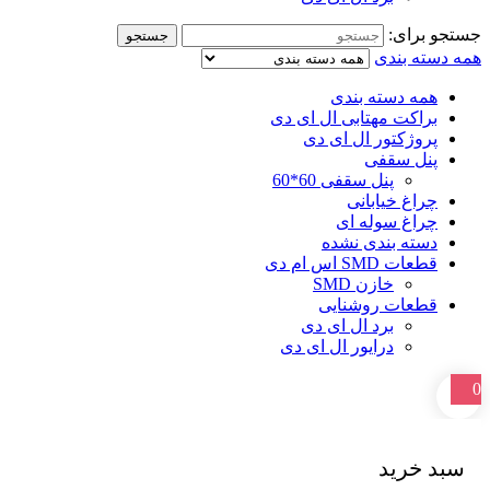
رای:
جستجو
ه بندی
مه دسته بندی
راکت مهتابی ال ای دی
روژکتور ال ای دی
نل سقفی
پنل سقفی 60*60
اغ خیابانی
راغ سوله ای
سته بندی نشده
ات SMD اس ام دی
خازن SMD
طعات روشنایی
برد ال ای دی
درایور ال ای دی
خرید