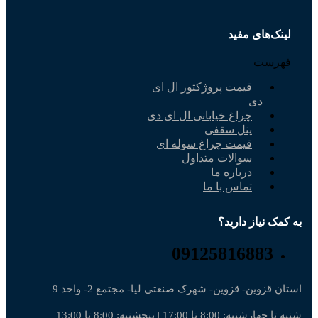
ک‌های مفید
رست
قیمت پروژکتور ال ای
دی
چراغ خیابانی ال ای دی
پنل سقفی
قیمت چراغ سوله ای
سوالات متداول
درباره ما
تماس با ما
ک نیاز دارید؟
09125816883
قزوین- قزوین- شهرک صنعتی لیا- مجتمع 2- واحد 9
: 8:00 تا 17:00 | پنجشنبه: 8:00 تا 13:00