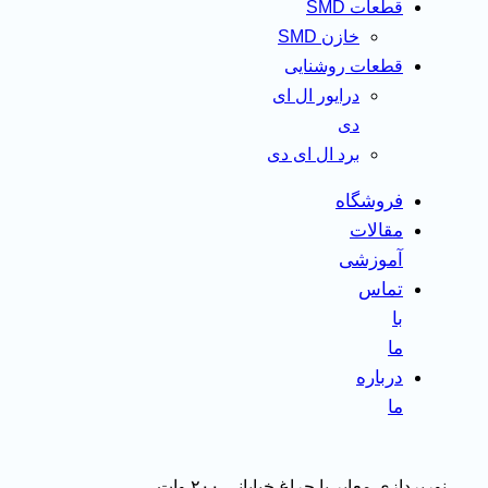
قطعات SMD
خازن SMD
قطعات روشنایی
درایور ال ای
دی
برد ال ای دی
فروشگاه
مقالات
آموزشی
تماس
با
ما
درباره
ما
نورپردازی معابر با چراغ خیابانی ۲۰۰ وات