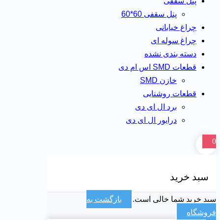
پنل سقفی
پنل سقفی 60*60
چراغ خیابانی
چراغ سوله ای
دسته بندی نشده
قطعات SMD اس ام دی
خازن SMD
قطعات روشنایی
برد ال ای دی
درایور ال ای دی
0
سبد خرید
سبد خرید شما خالی است.
بازگشت به
فروشگاه