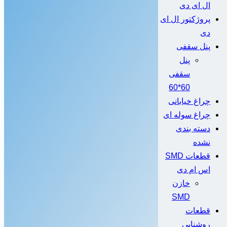
ال ای دی
پروژکتور ال ای
دی
پنل سقفی
پنل
سقفی
60*60
چراغ خیابانی
چراغ سوله ای
دسته بندی
نشده
قطعات SMD
اس ام دی
خازن
SMD
قطعات
روشنایی